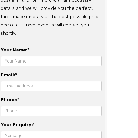
Just fill in the form here with all necessary
details and we will provide you the perfect,
tailor-made itinerary at the best possible price,
one of our travel experts will contact you
shortly.
Your Name:*
Email:*
Phone:*
Your Enquiry:*