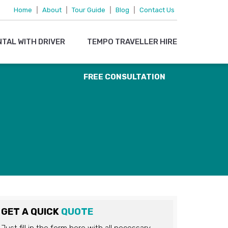
095719 15083
Home
|
About
|
Tour Guide
|
Blog
|
Contact Us
OR
NTAL WITH DRIVER
TEMPO TRAVELLER HIRE
EMAIL US
FREE CONSULTATION
GET A QUICK
QUOTE