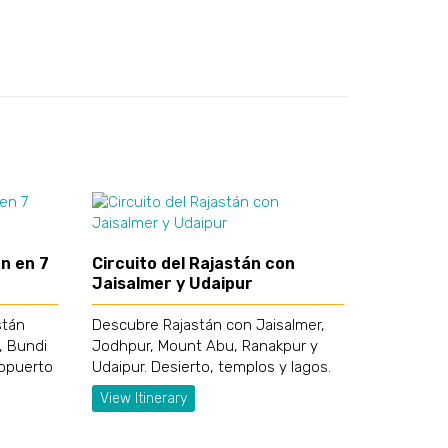
n en 7
Circuito del Rajastán con
Jaisalmer y Udaipur
stán
Descubre Rajastán con Jaisalmer,
, Bundi
Jodhpur, Mount Abu, Ranakpur y
ropuerto
Udaipur. Desierto, templos y lagos.
View Itinerary