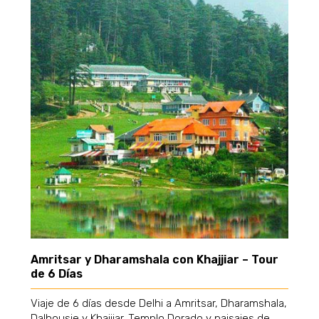
Amritsar y Dharamshala con Khajjiar – Tour
de 6 Días
Viaje de 6 días desde Delhi a Amritsar, Dharamshala,
Dalhousie y Khajjiar. Templo Dorado y paisajes de