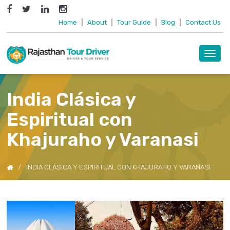
Home
|
About
|
Tour Guide
|
Blog
|
Contact Us
Toggl
navig
India Clásica y
Espiritual con
Khajuraho y Varanasi
INDIA CLÁSICA Y ESPIRITUAL CON KHAJURAHO Y VARANASI
Previous
Next